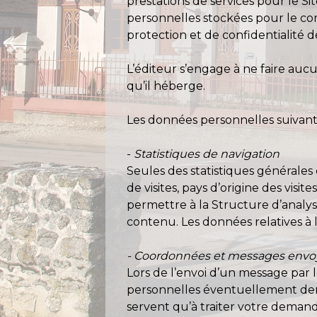
prestations de services pour le S
personnelles stockées pour le com
protection et de confidentialité 
L’éditeur s’engage à ne faire auc
qu’il héberge.
Les données personnelles suivantes 
-
Statistiques de navigation
Seules des statistiques générales 
de visites, pays d’origine des vis
permettre à la Structure d’analys
contenu. Les données relatives à 
- Coordonnées et messages envoyés
Lors de l’envoi d’un message par 
personnelles éventuellement dema
servent qu’à traiter votre demande