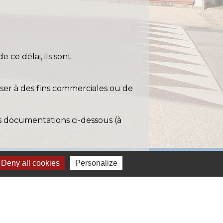
 ce délai, ils sont
iser à des fins commerciales ou de
es documentations ci-dessous (à
Deny all cookies
Personalize
cy
)
plorer-delete-manage-