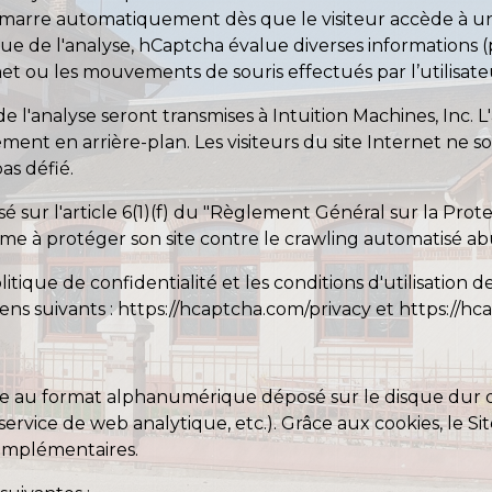
émarre automatiquement dès que le visiteur accède à une
ue de l'analyse, hCaptcha évalue diverses informations (p
rnet ou les mouvements de souris effectués par l’utilisate
e l'analyse seront transmises à Intuition Machines, Inc.
ement en arrière-plan. Les visiteurs du site Internet ne 
pas défié.
é sur l'article 6(1)(f) du "Règlement Général sur la Prot
time à protéger son site contre le crawling automatisé abu
itique de confidentialité et les conditions d'utilisation 
liens suivants :
https://hcaptcha.com/privacy
et
https://h
xte au format alphanumérique déposé sur le disque dur d
 (service de web analytique, etc.). Grâce aux cookies, le S
complémentaires.