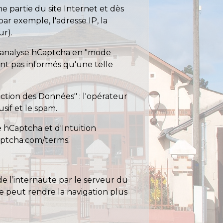
 partie du site Internet et dès
ar exemple, l'adresse IP, la
ur).
 L'analyse hCaptcha en "mode
sont pas informés qu'une telle
ection des Données" : l'opérateur
sif et le spam.
de hCaptcha et d'Intuition
captcha.com/terms
.
e l’internaute par le serveur du
ite peut rendre la navigation plus