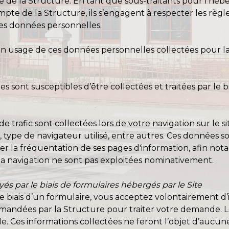
ite de la Structure. En tant que sous-traitants pour l’
pte de la Structure, ils s’engagent à respecter les règ
des données personnelles.
un usage de ces données personnelles collectées pour la S
sont susceptibles d’être collectées et traitées par le bia
de trafic sont collectées lors de votre navigation sur le 
ites, type de navigateur utilisé, entre autres. Ces donnée
er la fréquentation de ses pages d'information, afin no
la navigation ne sont pas exploitées nominativement.
 par le biais de formulaires hébergés par le Site
le biais d’un formulaire, vous acceptez volontairement d
ndées par la Structure pour traiter votre demande. Les 
. Ces informations collectées ne feront l’objet d’aucune