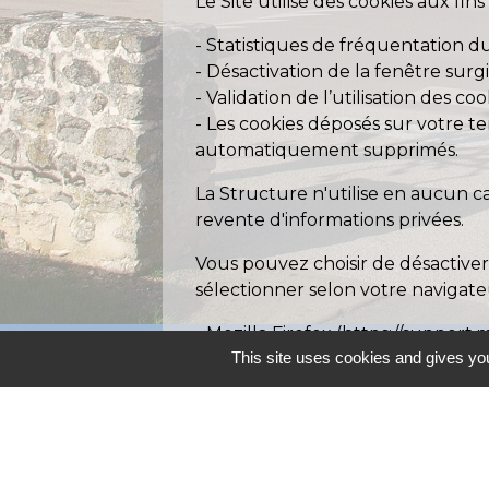
Le Site utilise des cookies aux fins
- Statistiques de fréquentation du 
- Désactivation de la fenêtre surg
- Validation de l’utilisation des coo
- Les cookies déposés sur votre te
automatiquement supprimés.
La Structure n'utilise en aucun c
revente d'informations privées.
Vous pouvez choisir de désactiver
sélectionner selon votre navigate
- Mozilla Firefox (
https://support.
This site uses cookies and gives you
redirectlocale=fr&redirectslug=ac
- Google Chrome (
https://suppor
- Microsoft Edge (
https://privacy
- Internet Explorer (
https://supp
cookies#ie=ie-11
)