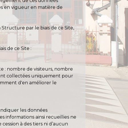
hébergement de ces données
les en vigueur en matière de
tructure par le biais de ce Site,
is de ce Site :
site : nombre de visiteurs, nombre
s sont collectées uniquement pour
tamment d'en améliorer le
’indiquer les données
informations ainsi recueillies ne
 cession à des tiers ni d’aucun