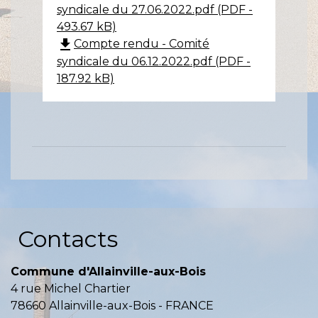
syndicale du 27.06.2022.pdf (PDF -
493.67 kB)
file_download
Compte rendu - Comité
syndicale du 06.12.2022.pdf (PDF -
187.92 kB)
Contacts
Commune d'Allainville-aux-Bois
4 rue Michel Chartier
78660 Allainville-aux-Bois - FRANCE