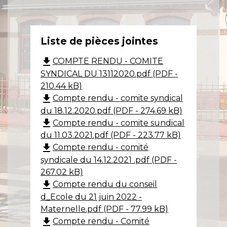
Liste de pièces jointes
file_download
COMPTE RENDU - COMITE
SYNDICAL DU 13112020.pdf (PDF -
210.44 kB)
file_download
Compte rendu - comite syndical
du 18.12.2020.pdf (PDF - 274.69 kB)
file_download
Compte rendu - comite sundical
du 11.03.2021.pdf (PDF - 223.77 kB)
file_download
Compte rendu - comité
syndicale du 14.12.2021 .pdf (PDF -
267.02 kB)
file_download
Compte rendu du conseil
d_Ecole du 21 juin 2022 -
Maternelle.pdf (PDF - 77.99 kB)
file_download
Compte rendu - Comité