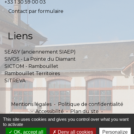
+33 1 30 59 00 03
Contact par formulaire
Liens
SEASY (anciennement SIAEP)
SIVOS - La Pointe du Diamant
SICTOM - Rambouillet
Rambouillet Territoires
SITREVA
Mentions légales
-
Politique de confidentialité
-
Accessibilité
-
Plan du site
-
Gestion des cookies
This site uses cookies and gives you control over what you want
to activate
OK, accept all
Deny all cookies
Personalize