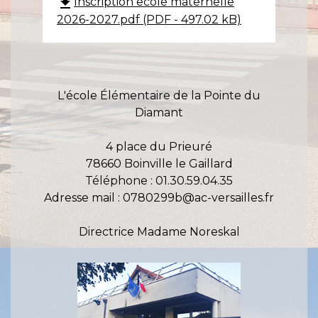
file_download
Inscription ecole maternelle
2026-2027.pdf (PDF - 497.02 kB)
L'école Élémentaire de la Pointe du
Diamant
4 place du Prieuré
78660 Boinville le Gaillard
Téléphone : 01.30.59.04.35
Adresse mail : 0780299b@ac-versailles.fr
Directrice Madame Noreskal