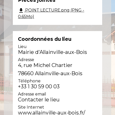
Pièces jointes
file_download
POINT LECTURE.png (PNG -
0.65Mo)
Coordonnées du lieu
Lieu
Mairie d'Allainville-aux-Bois
Adresse
4, rue Michel Chartier
78660 Allainville-aux-Bois
Téléphone
+33 1 30 59 00 03
Adresse email
Contacter le lieu
Site Internet
www.allainville-aux-bois.fr/