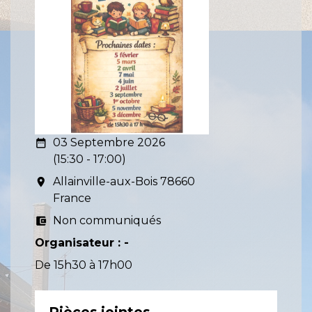
03 Septembre 2026
date_range
(15:30 - 17:00)
Allainville-aux-Bois 78660
room
France
Non communiqués
account_balance_wallet
Organisateur : -
De 15h30 à 17h00