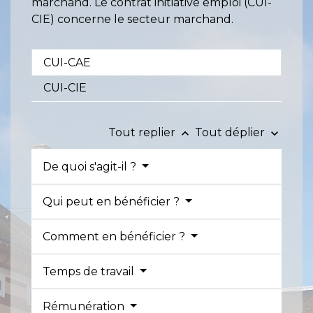
marchand. Le contrat initiative emploi (CUI-
CIE) concerne le secteur marchand.
CUI-CAE
CUI-CIE
Tout replier
Tout déplier
keyboard_arrow_up
keyboard_arrow_down
De quoi s'agit-il ?
Qui peut en bénéficier ?
Comment en bénéficier ?
Temps de travail
Rémunération