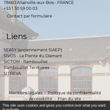
78660 Allainville-aux-Bois - FRANCE
+33 1 30 59 00 03
Contact par formulaire
Liens
SEASY (anciennement SIAEP)
SIVOS - La Pointe du Diamant
SICTOM - Rambouillet
Rambouillet Territoires
SITREVA
Mentions légales
-
Politique de confidentialité
-
Accessibilité
-
Plan du site
-
Gestion des cookies
This site uses cookies and gives you control over what you want
to activate