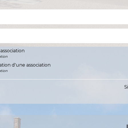
association
ation
tion d'une association
ation
S