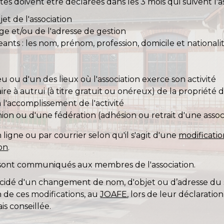
ntes doivent être déclarées dans les 3 mois qui suivent l
et de l'association
ège et/ou de l'adresse de gestion
nts : les nom, prénom, profession, domicile et nationali
ou d'un des lieux où l'association exerce son activité
ire à autrui (à titre gratuit ou onéreux) de la propriété
à l'accomplissement de l'activité
ion ou d'une fédération (adhésion ou retrait d'une ass
 ligne ou par courrier selon qu'il s'agit d'une
modificatio
ion
.
sont communiqués aux membres de l'association.
idé d'un changement de nom, d'objet ou d’adresse du siè
de ces modifications, au
JOAFE
, lors de leur déclarati
is conseillée.