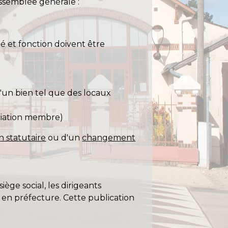
'assemblée générale :
té et fonction doivent être
 d'un bien tel que des locaux
ociation membre)
n statutaire
ou d'un
changement
ge social, les dirigeants
on en préfecture. Cette publication