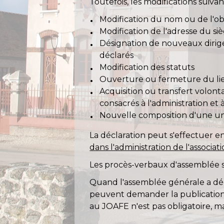
Toutefois, les modifications suiva
Modification du nom ou de l'obj
Modification de l'adresse du si
Désignation de nouveaux dirigea
déclarés
Modification des statuts
Ouverture ou fermeture du lieu 
Acquisition ou transfert volonta
consacrés à l'administration et 
Nouvelle composition d'une un
La déclaration peut s'effectuer en
dans l'administration de l'associat
Les procès-verbaux d'assemblée 
Quand l'assemblée générale a déc
peuvent demander la publication 
au JOAFE n'est pas obligatoire, ma