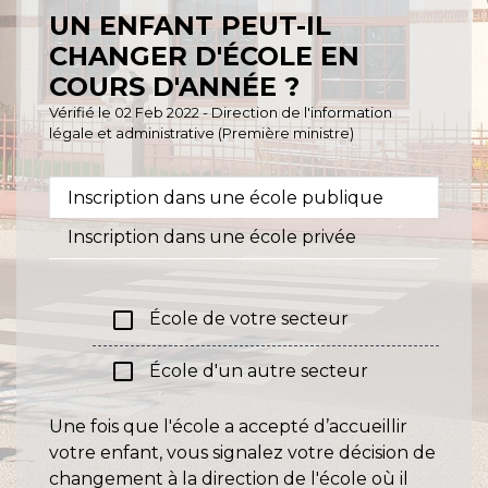
UN ENFANT PEUT-IL
CHANGER D'ÉCOLE EN
COURS D'ANNÉE ?
Vérifié le 02 Feb 2022 - Direction de l'information
légale et administrative (Première ministre)
Inscription dans une école publique
Inscription dans une école privée
check_box_outline_blank
École de votre secteur
check_box_outline_blank
École d'un autre secteur
Une fois que l'école a accepté d’accueillir
votre enfant, vous signalez votre décision de
changement à la direction de l'école où il