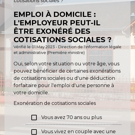
cotisations sociales ?
EMPLOI À DOMICILE :
L'EMPLOYEUR PEUT-IL
ÊTRE EXONÉRÉ DES
COTISATIONS SOCIALES ?
Vérifié le 01 May 2023 - Direction de l'information légale
et administrative (Première ministre)
Oui, selon votre situation ou votre âge, vous
pouvez bénéficier de certaines exonérations
de cotisations sociales ou d'une déduction
forfaitaire pour l'emploi d'une personne à
votre domicile.
Exonération de cotisations sociales
check_box_outline_blank
Vous avez 70 ans ou plus
check_box_outline_blank
Vous vivez en couple avec une