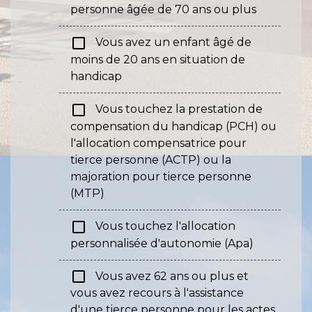
personne âgée de 70 ans ou plus
check_box_outline_blank
Vous avez un enfant âgé de
moins de 20 ans en situation de
handicap
check_box_outline_blank
Vous touchez la prestation de
compensation du handicap (PCH) ou
l'allocation compensatrice pour
tierce personne (ACTP) ou la
majoration pour tierce personne
(MTP)
check_box_outline_blank
Vous touchez l'allocation
personnalisée d'autonomie (Apa)
check_box_outline_blank
Vous avez 62 ans ou plus et
vous avez recours à l'assistance
d'une tierce personne pour les actes