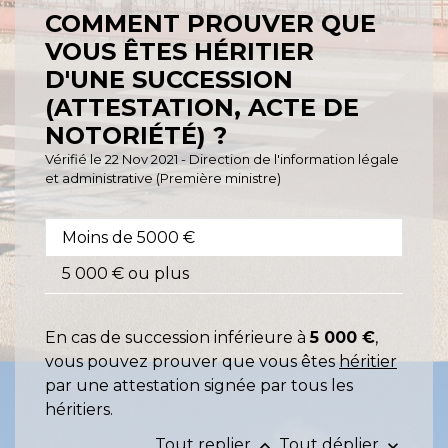
COMMENT PROUVER QUE
VOUS ÊTES HÉRITIER
D'UNE SUCCESSION
(ATTESTATION, ACTE DE
NOTORIÉTÉ) ?
Vérifié le 22 Nov 2021 - Direction de l'information légale
et administrative (Première ministre)
Moins de 5000 €
5 000 € ou plus
En cas de succession inférieure à
5 000 €
,
vous pouvez prouver que vous êtes
héritier
par une attestation signée par tous les
héritiers.
Tout replier
Tout déplier
keyboard_arrow_up
keyboard_arrow_down