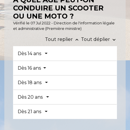
CONDUIRE UN SCOOTER
OU UNE MOTO ?
Vérifié le 07 Jul 2022 - Direction de l'information légale
et administrative (Première ministre)
Tout replier
Tout déplier
keyboard_arrow_up
keyboard_arrow_down
Dès 14 ans
Dès 16 ans
Dès 18 ans
Dès 20 ans
Dès 21 ans