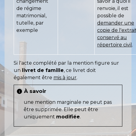
changement
savoir à quoi il
de régime
renvoie, il est
matrimonial,
possible de
tutelle, par
demander une
exemple
copie de l'extrai
conservé au
répertoire civil
.
Si l'acte complété par la mention figure sur
un
livret de famille
, ce livret doit
également être
mis à jour
.
À savoir
info
une mention marginale ne peut pas
être supprimée. Elle peut être
uniquement
modifiée
.