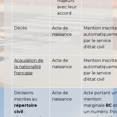
majeurs
avec leur
accord
Décès
Acte de
Mention inscrite
naissance
automatiquem
par le service
d'état civil
Acquisition de
Acte de
Mention inscrite
la nationalité
naissance
automatiquem
française
par le service
d'état civil
Décisions
Acte de
Acte portant u
inscrites au
naissance
mention
répertoire
marginale
RC
e
civil
:
un numéro. Po