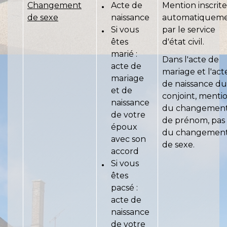
Changement
Acte de
Mention inscrite
de sexe
naissance
automatiquem
Si vous
par le service
êtes
d'état civil.
marié :
Dans l'acte de
acte de
mariage et l'act
mariage
de naissance du
et de
conjoint, menti
naissance
du changemen
de votre
de prénom, pas
époux
du changemen
avec son
de sexe.
accord
Si vous
êtes
pacsé :
acte de
naissance
de votre