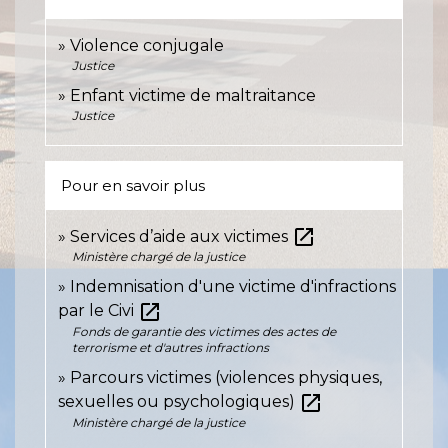
Violence conjugale
Justice
Enfant victime de maltraitance
Justice
Pour en savoir plus
open_in_new
Services d’aide aux victimes
Ministère chargé de la justice
Indemnisation d'une victime d'infractions
open_in_new
par le Civi
Fonds de garantie des victimes des actes de
terrorisme et d'autres infractions
Parcours victimes (violences physiques,
open_in_new
sexuelles ou psychologiques)
Ministère chargé de la justice