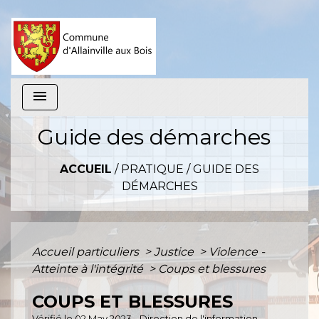
menu
Guide des démarches
ACCUEIL
/
PRATIQUE
/
GUIDE DES
DÉMARCHES
Accueil particuliers
>
Justice
>
Violence -
Atteinte à l'intégrité
>
Coups et blessures
COUPS ET BLESSURES
Vérifié le 02 May 2023 - Direction de l'information