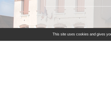
This site uses cookies and gives you
Contacts
Commune d'Allainville-aux-Bois
4 rue Michel Chartier
78660 Allainville-aux-Bois - FRANCE
+33 1 30 59 00 03
Contact par formulaire
Mentions légales
-
P