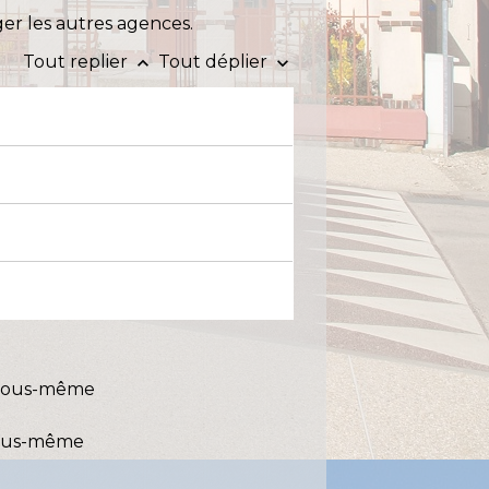
er les autres agences.
Tout replier
Tout déplier
keyboard_arrow_up
keyboard_arrow_down
 vous-même
vous-même