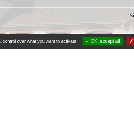
S
 control over what you want to activate
OK, accept all
S
SI
S
Ra
S
olitique de confidentialité
-
Accessibilité
-
Plan du site