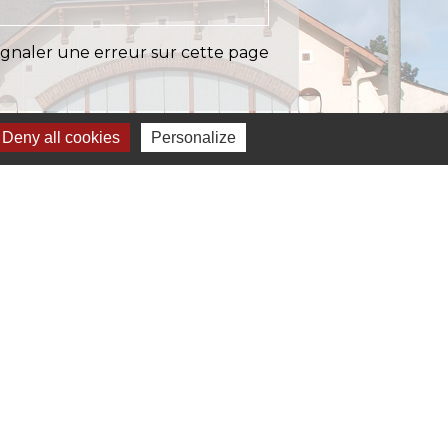
ignaler une erreur sur cette page
Deny all cookies
Personalize
Liens
EASY (anciennement SIAEP)
VOS - La Pointe du Diamant
ICTOM - Rambouillet
mbouillet Territoires
ITREVA
-
Gestion des cookies