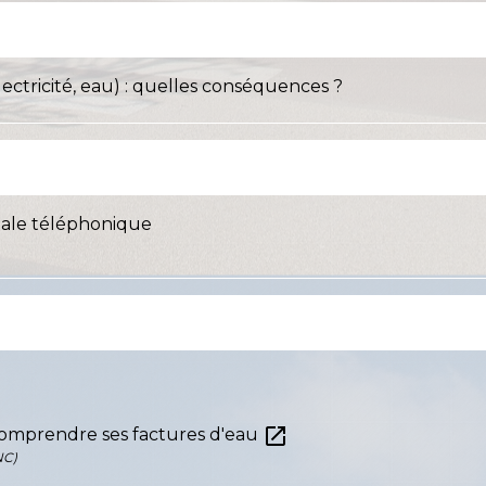
ectricité, eau) : quelles conséquences ?
ciale téléphonique
ew
open_in_new
comprendre ses factures d'eau
NC)