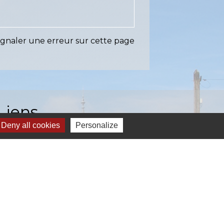
ignaler une erreur sur cette page
Liens
Deny all cookies
Personalize
EASY (anciennement SIAEP)
VOS - La Pointe du Diamant
ICTOM - Rambouillet
mbouillet Territoires
ITREVA