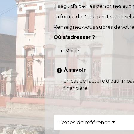
Il s'agit d'aider les personnes au
La forme de l'aide peut varier sel
Renseignez-vous auprès de vot
Où s’adresser ?
arrow_right
Mairie
À savoir
info
en cas de facture d'eau impa
financière.
Textes de référence