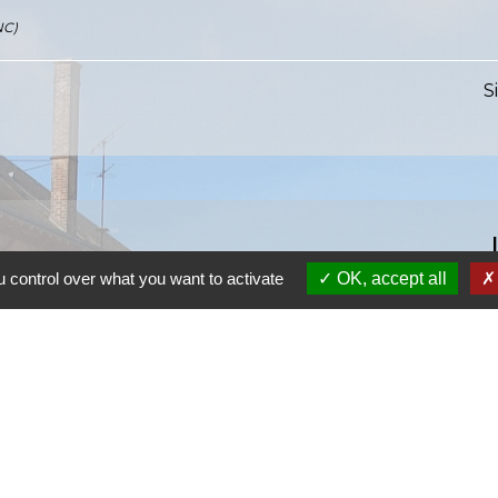
NC)
S
 control over what you want to activate
OK, accept all
S
SI
S
Ra
S