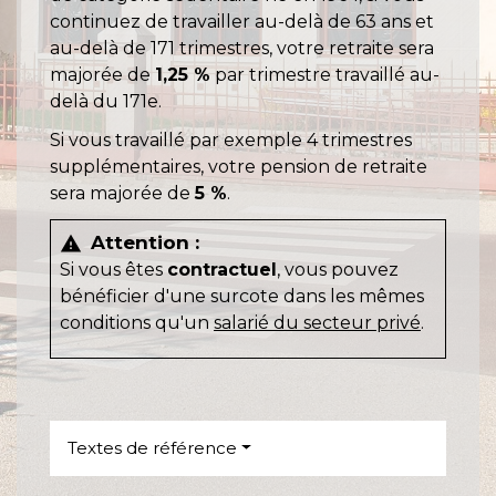
continuez de travailler au-delà de 63 ans et
au-delà de 171 trimestres, votre retraite sera
majorée de
1,25 %
par trimestre travaillé au-
delà du 171
e
.
Si vous travaillé par exemple 4 trimestres
supplémentaires, votre pension de retraite
sera majorée de
5 %
.
Attention :
warning
Si vous êtes
contractuel
, vous pouvez
bénéficier d'une surcote dans les mêmes
conditions qu'un
salarié du secteur privé
.
Textes de référence