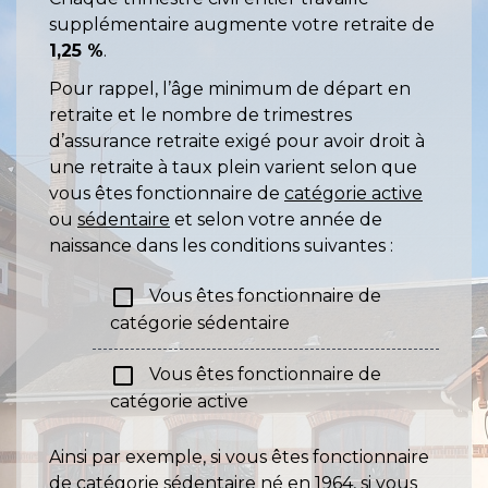
supplémentaire augmente votre retraite de
1,25 %
.
Pour rappel, l’âge minimum de départ en
retraite et le nombre de trimestres
d’assurance retraite exigé pour avoir droit à
une retraite à taux plein varient selon que
vous êtes fonctionnaire de
catégorie active
ou
sédentaire
et selon votre année de
naissance dans les conditions suivantes :
check_box_outline_blank
Vous êtes fonctionnaire de
catégorie sédentaire
check_box_outline_blank
Vous êtes fonctionnaire de
catégorie active
Ainsi par exemple, si vous êtes fonctionnaire
de catégorie sédentaire né en 1964, si vous