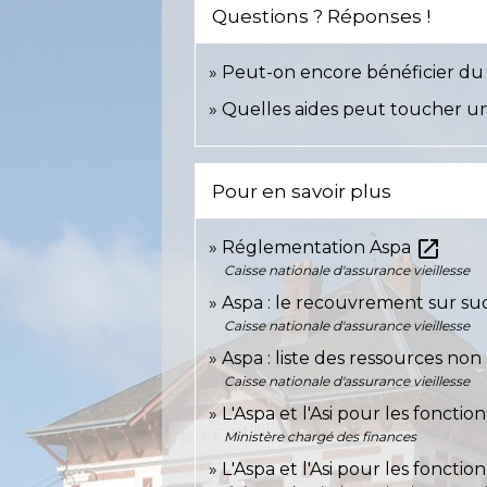
Questions ? Réponses !
Peut-on encore bénéficier du 
Quelles aides peut toucher un
Pour en savoir plus
open_in_new
Réglementation Aspa
Caisse nationale d'assurance vieillesse
Aspa : le recouvrement sur su
Caisse nationale d'assurance vieillesse
Aspa : liste des ressources no
Caisse nationale d'assurance vieillesse
L'Aspa et l'Asi pour les fonctio
Ministère chargé des finances
L'Aspa et l'Asi pour les fonctio