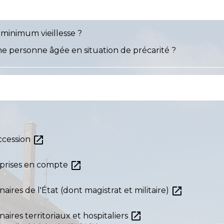
minimum vieillesse ?
e personne âgée en situation de précarité ?
open_in_new
ccession
open_in_new
n prises en compte
open_in_new
nnaires de l'État (dont magistrat et militaire)
open_in_new
nnaires territoriaux et hospitaliers