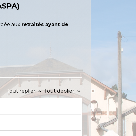
ASPA)
rdée aux
retraités ayant de
Tout replier
Tout déplier
keyboard_arrow_up
keyboard_arrow_down