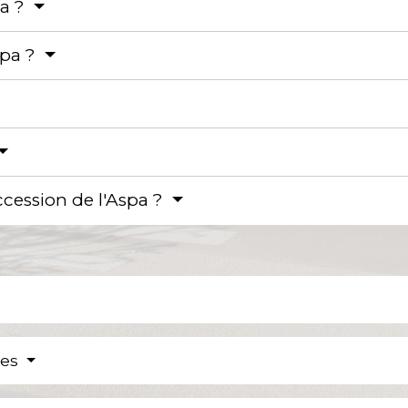
a ?
spa ?
uccession de l'Aspa ?
res