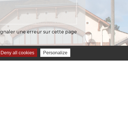
ignaler une erreur sur cette page
Deny all cookies
Personalize
Liens
EASY (anciennement SIAEP)
VOS - La Pointe du Diamant
ICTOM - Rambouillet
mbouillet Territoires
ITREVA