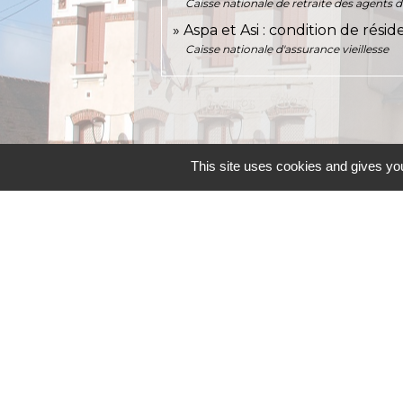
Caisse nationale de retraite des agents d
Aspa et Asi : condition de rési
Caisse nationale d'assurance vieillesse
This site uses cookies and gives you
Contacts
Commune d'Allainville-aux-Bois
4 rue Michel Chartier
78660 Allainville-aux-Bois - FRANCE
+33 1 30 59 00 03
Contact par formulaire