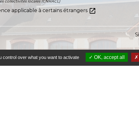
es collectivités locales (CNRACL)
open_in_new
dence applicable à certains étrangers
S
 control over what you want to activate
OK, accept all
S
SI
S
Ra
S