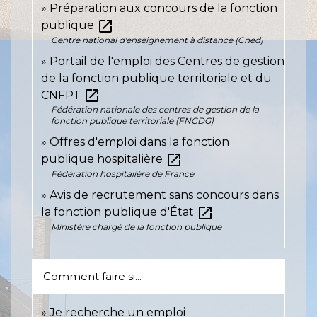
Préparation aux concours de la fonction
open_in_new
publique
Centre national d'enseignement à distance (Cned)
Portail de l'emploi des Centres de gestion
de la fonction publique territoriale et du
open_in_new
CNFPT
Fédération nationale des centres de gestion de la
fonction publique territoriale (FNCDG)
Offres d'emploi dans la fonction
open_in_new
publique hospitalière
Fédération hospitalière de France
Avis de recrutement sans concours dans
open_in_new
la fonction publique d'État
Ministère chargé de la fonction publique
Comment faire si...
Je recherche un emploi