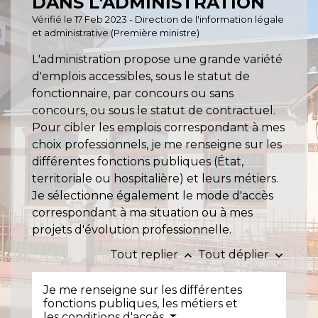
DANS L'ADMINISTRATION
Vérifié le 17 Feb 2023 - Direction de l'information légale
et administrative (Première ministre)
L'administration propose une grande variété
d'emplois accessibles, sous le statut de
fonctionnaire, par concours ou sans
concours, ou sous le statut de contractuel.
Pour cibler les emplois correspondant à mes
choix professionnels, je me renseigne sur les
différentes fonctions publiques (État,
territoriale ou hospitalière) et leurs métiers.
Je sélectionne également le mode d'accès
correspondant à ma situation ou à mes
projets d'évolution professionnelle.
Tout replier
Tout déplier
keyboard_arrow_up
keyboard_arrow_down
Je me renseigne sur les différentes
fonctions publiques, les métiers et
les conditions d'accès