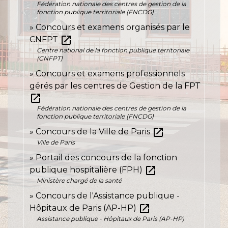
Fédération nationale des centres de gestion de la
fonction publique territoriale (FNCDG)
Concours et examens organisés par le
open_in_new
CNFPT
Centre national de la fonction publique territoriale
(CNFPT)
Concours et examens professionnels
gérés par les centres de Gestion de la FPT
open_in_new
Fédération nationale des centres de gestion de la
fonction publique territoriale (FNCDG)
open_in_new
Concours de la Ville de Paris
Ville de Paris
Portail des concours de la fonction
open_in_new
publique hospitalière (FPH)
Ministère chargé de la santé
Concours de l'Assistance publique -
open_in_new
Hôpitaux de Paris (AP-HP)
Assistance publique - Hôpitaux de Paris (AP-HP)