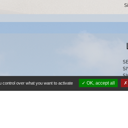
S
S
SI
S
Ra
 control over what you want to activate
OK, accept all
S
olitique de confidentialité
-
Accessibilité
-
Plan du site