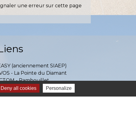
ignaler une erreur sur cette page
Liens
EASY (anciennement SIAEP)
VOS - La Pointe du Diamant
ICTOM - Rambouillet
mbouillet Territoires
Deny all cookies
Personalize
ITREVA
-
Gestion des cookies