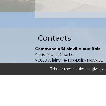
Contacts
Commune d'Allainville-aux-Bois
4 rue Michel Chartier
78660 Allainville-aux-Bois - FRANCE
+33 1 30 59 00 03
This site uses cookies and gives you
Contact par formulaire
Mentions légales
-
P