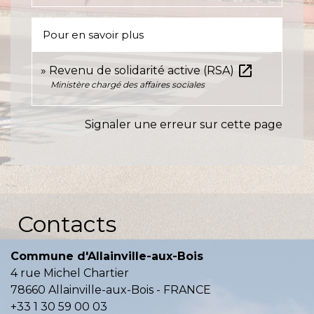
Pour en savoir plus
open_in_new
Revenu de solidarité active (RSA)
Ministère chargé des affaires sociales
Signaler une erreur sur cette page
Contacts
Commune d'Allainville-aux-Bois
4 rue Michel Chartier
78660 Allainville-aux-Bois - FRANCE
+33 1 30 59 00 03