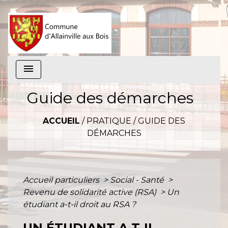
menu
Guide des démarches
ACCUEIL
/
PRATIQUE
/
GUIDE DES
DÉMARCHES
Accueil particuliers
>
Social - Santé
>
Revenu de solidarité active (RSA)
>
Un
étudiant a-t-il droit au RSA ?
UN ÉTUDIANT A-T-IL