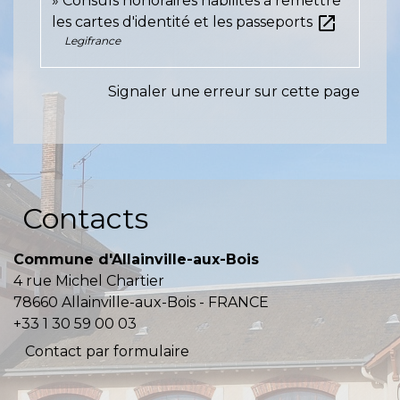
Consuls honoraires habilités à remettre
open_in_new
les cartes d'identité et les passeports
Legifrance
Signaler une erreur sur cette page
Contacts
Commune d'Allainville-aux-Bois
4 rue Michel Chartier
78660 Allainville-aux-Bois - FRANCE
+33 1 30 59 00 03
Contact par formulaire