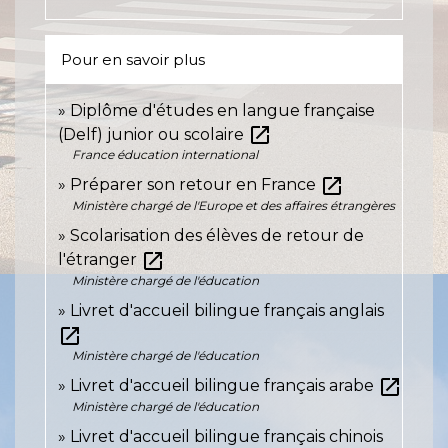
Pour en savoir plus
Diplôme d'études en langue française
open_in_new
(Delf) junior ou scolaire
France éducation international
open_in_new
Préparer son retour en France
Ministère chargé de l'Europe et des affaires étrangères
Scolarisation des élèves de retour de
open_in_new
l'étranger
Ministère chargé de l'éducation
Livret d'accueil bilingue français anglais
open_in_new
Ministère chargé de l'éducation
open_in_new
Livret d'accueil bilingue français arabe
Ministère chargé de l'éducation
Livret d'accueil bilingue français chinois