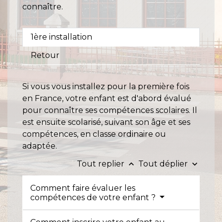
connaître.
1ère installation
Retour
Si vous vous installez pour la première fois
en France, votre enfant est d'abord évalué
pour connaître ses compétences scolaires. Il
est ensuite scolarisé, suivant son âge et ses
compétences, en classe ordinaire ou
adaptée.
Tout replier
Tout déplier
keyboard_arrow_up
keyboard_arrow_down
Comment faire évaluer les
compétences de votre enfant ?