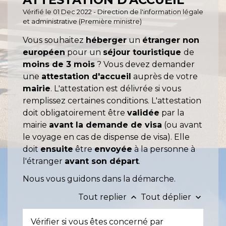
Vérifié le 01 Dec 2022 - Direction de l'information légale
et administrative (Première ministre)
Vous souhaitez
héberger
un
étranger non
européen
pour un
séjour touristique
de
moins de 3 mois
? Vous devez demander
une
attestation d'accueil
auprès de votre
mairie
. L'attestation est délivrée si vous
remplissez certaines conditions. L'attestation
doit obligatoirement être
validée
par la
mairie
avant la demande de visa
(ou avant
le voyage en cas de dispense de visa). Elle
doit
ensuite
être
envoyée
à la personne à
l'étranger
avant son départ
.
Nous vous guidons dans la démarche.
Tout replier
Tout déplier
keyboard_arrow_up
keyboard_arrow_down
Vérifier si vous êtes concerné par