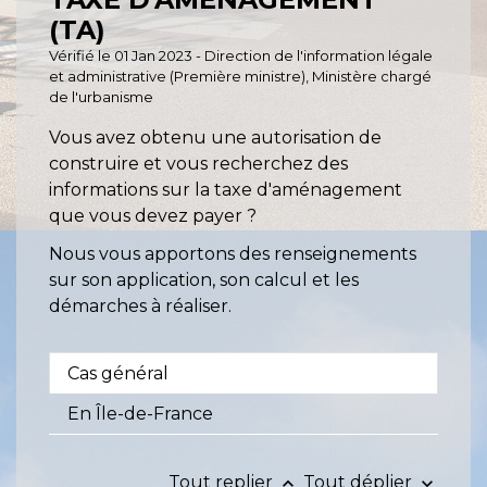
(TA)
Vérifié le 01 Jan 2023 - Direction de l'information légale
et administrative (Première ministre), Ministère chargé
de l'urbanisme
Vous avez obtenu une autorisation de
construire et vous recherchez des
informations sur la taxe d'aménagement
que vous devez payer ?
Nous vous apportons des renseignements
sur son application, son calcul et les
démarches à réaliser.
Cas général
En Île-de-France
Tout replier
Tout déplier
keyboard_arrow_up
keyboard_arrow_down