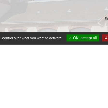
S
 control over what you want to activate
OK, accept all
S
SI
S
Ra
S