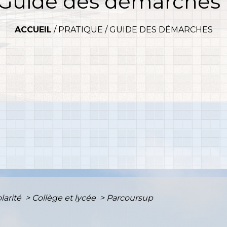
Guide des démarches
ACCUEIL
/
PRATIQUE
/
GUIDE DES DÉMARCHES
olarité
>
Collège et lycée
>
Parcoursup