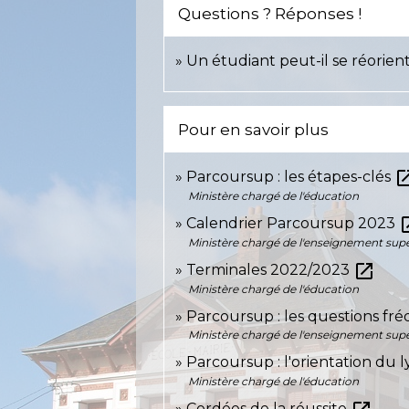
Questions ? Réponses !
Un étudiant peut-il se réorien
Pour en savoir plus
open_in
Parcoursup : les étapes-clés
Ministère chargé de l'éducation
open
Calendrier Parcoursup 2023
Ministère chargé de l'enseignement supér
open_in_new
Terminales 2022/2023
Ministère chargé de l'éducation
Parcoursup : les questions fr
Ministère chargé de l'enseignement supér
Parcoursup : l'orientation du
Ministère chargé de l'éducation
Cordées de la réussite