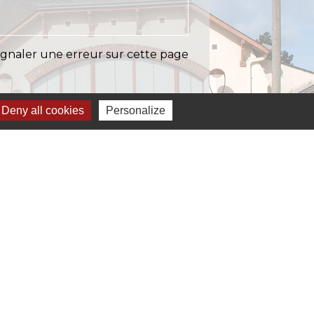
ignaler une erreur sur cette page
Deny all cookies
Personalize
Liens
EASY (anciennement SIAEP)
VOS - La Pointe du Diamant
ICTOM - Rambouillet
mbouillet Territoires
ITREVA