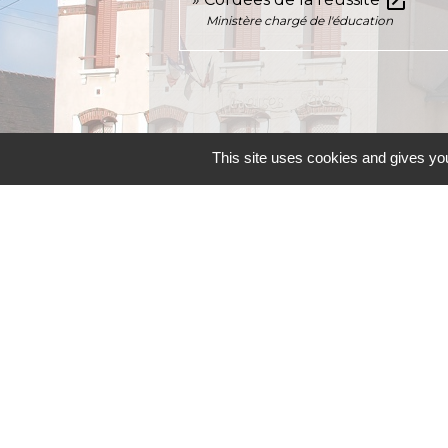
open_in_new
Ministère chargé de l'éducation
This site uses cookies and gives you
Contacts
Commune d'Allainville-aux-Bois
4 rue Michel Chartier
78660 Allainville-aux-Bois - FRANCE
+33 1 30 59 00 03
Contact par formulaire