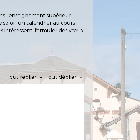
dans l'enseignement supérieur
e selon un calendrier au cours
us intéressent, formuler des vœux
Tout replier
Tout déplier
keyboard_arrow_up
keyboard_arrow_down