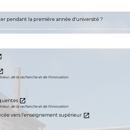
ter pendant la première année d'université ?
_new
_in_new
ieur, de la recherche et de l'innovation
open_in_new
équentes
ieur, de la recherche et de l'innovation
open_in_new
 lycée vers l'enseignement supérieur