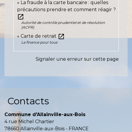
La fraude à la carte bancaire : quelles
précautions prendre et comment réagir ?
open_in_new
Autorité de contrôle prudentiel et de résolution
(ACPR)
open_in_new
Carte de retrait
La finance pour tous
Signaler une erreur sur cette page
Contacts
Commune d'Allainville-aux-Bois
4 rue Michel Chartier
78660 Allainville-aux-Bois - FRANCE