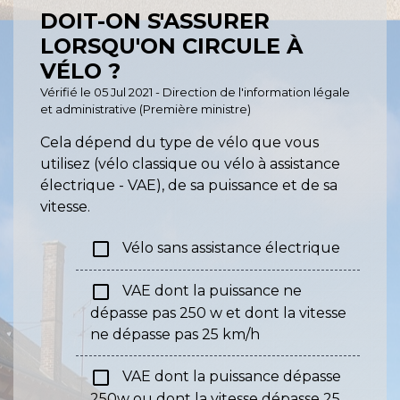
DOIT-ON S'ASSURER
LORSQU'ON CIRCULE À
VÉLO ?
Vérifié le 05 Jul 2021 - Direction de l'information légale
et administrative (Première ministre)
Cela dépend du type de vélo que vous
utilisez (vélo classique ou vélo à assistance
électrique - VAE), de sa puissance et de sa
vitesse.
check_box_outline_blank
Vélo sans assistance électrique
check_box_outline_blank
VAE dont la puissance ne
dépasse pas 250 w et dont la vitesse
ne dépasse pas 25 km/h
check_box_outline_blank
VAE dont la puissance dépasse
250w ou dont la vitesse dépasse 25