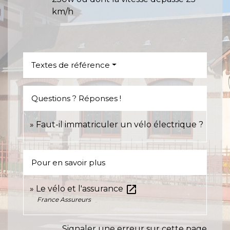
km/h
Textes de référence
Questions ? Réponses !
Faut-il immatriculer un vélo électrique ?
Pour en savoir plus
open_in_new
Le vélo et l'assurance
France Assureurs
Signaler une erreur sur cette page