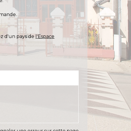
e.
emande.
ez d'un pays de
l'Espace
ignaler une erreur sur cette page