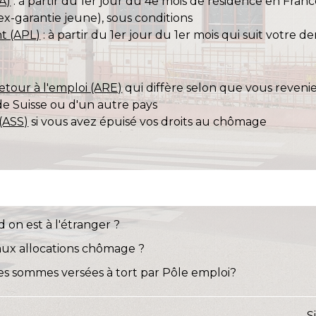
A)
: à partir du 1
er
jour du 4
e
mois de résidence en Franc
ex-garantie jeune), sous conditions
t (APL)
: à partir du 1
er
jour du 1
er
mois qui suit votre d
etour à l'emploi (ARE)
qui diffère selon que vous reveni
 de Suisse ou d'un autre pays
 (ASS)
si vous avez épuisé vos droits au chômage
on est à l'étranger ?
 aux allocations chômage ?
 sommes versées à tort par Pôle emploi?
S