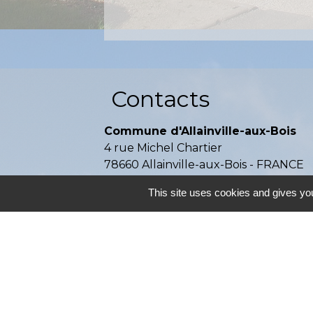
Contacts
Commune d'Allainville-aux-Bois
4 rue Michel Chartier
78660 Allainville-aux-Bois - FRANCE
+33 1 30 59 00 03
This site uses cookies and gives you
Contact par formulaire
Mentions légales
-
P