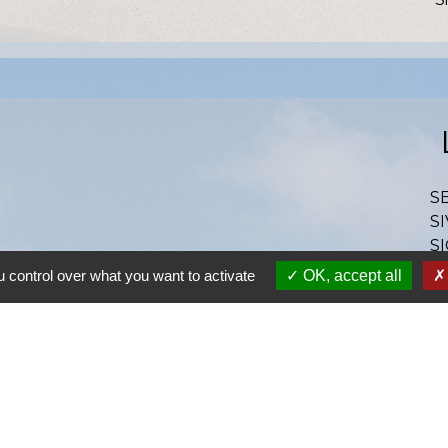
S
SI
S
Ra
 control over what you want to activate
OK, accept all
S
olitique de confidentialité
-
Accessibilité
-
Plan du site
Site créé en partenariat avec Réseau des Communes