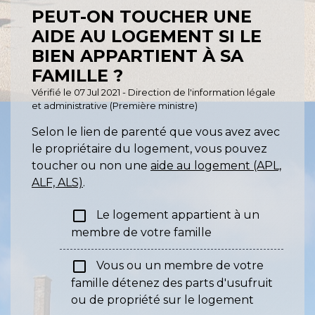
PEUT-ON TOUCHER UNE
AIDE AU LOGEMENT SI LE
BIEN APPARTIENT À SA
FAMILLE ?
Vérifié le 07 Jul 2021 - Direction de l'information légale
et administrative (Première ministre)
Selon le lien de parenté que vous avez avec
le propriétaire du logement, vous pouvez
toucher ou non une
aide au logement (APL,
ALF, ALS)
.
check_box_outline_blank
Le logement appartient à un
membre de votre famille
check_box_outline_blank
Vous ou un membre de votre
famille détenez des parts d'usufruit
ou de propriété sur le logement