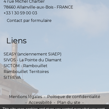
4 rue Michel Chartier
78660 Allainville-aux-Bois - FRANCE
+33 1 30 59 00 03
Contact par formulaire
Liens
SEASY (anciennement SIAEP)
SIVOS - La Pointe du Diamant
SICTOM - Rambouillet
Rambouillet Territoires
SITREVA
Mentions légales
-
Politique de confidentialité
-
Accessibilité
-
Plan du site
-
Gestion des cookies
This site uses cookies and gives you control over what you want