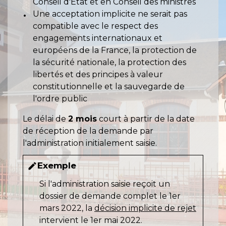
Conseil d'État et en Conseil des ministres
Une acceptation implicite ne serait pas
compatible avec le respect des
engagements internationaux et
européens de la France, la protection de
la sécurité nationale, la protection des
libertés et des principes à valeur
constitutionnelle et la sauvegarde de
l'ordre public
Le délai de
2 mois
court à partir de la date
de réception de la demande par
l'administration initialement saisie.
Exemple
edit
Si l'administration saisie reçoit un
dossier de demande complet le 1
er
mars 2022, la
décision implicite de rejet
intervient le 1
er
mai 2022.