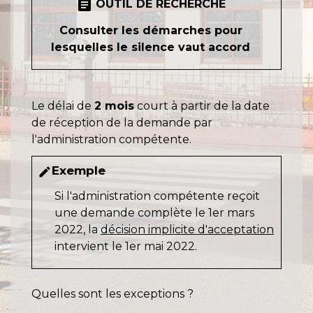
assignment
OUTIL DE RECHERCHE
Consulter les démarches pour
lesquelles le silence vaut accord
Le délai de
2 mois
court à partir de la date
de réception de la demande par
l'administration compétente.
Exemple
edit
Si l'administration compétente reçoit
une demande complète le 1
er
mars
2022, la
décision implicite d'acceptation
intervient le 1
er
mai 2022.
Quelles sont les exceptions ?