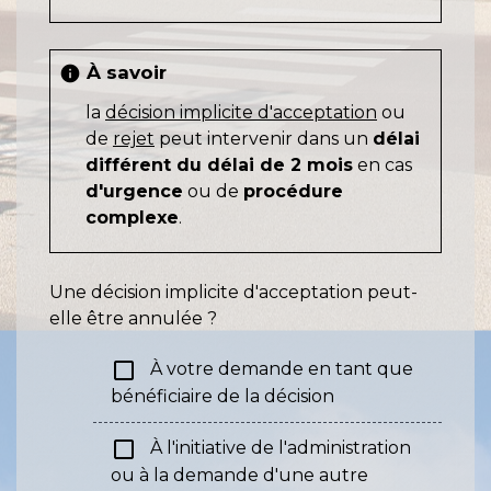
À savoir
info
la
décision implicite d'acceptation
ou
de
rejet
peut intervenir dans un
délai
différent du délai de 2 mois
en cas
d'urgence
ou de
procédure
complexe
.
Une décision implicite d'acceptation peut-
elle être annulée ?
check_box_outline_blank
À votre demande en tant que
bénéficiaire de la décision
check_box_outline_blank
À l'initiative de l'administration
ou à la demande d'une autre