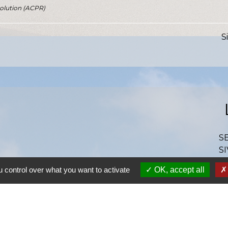
solution (ACPR)
S
S
SI
S
 control over what you want to activate
OK, accept all
Ra
S