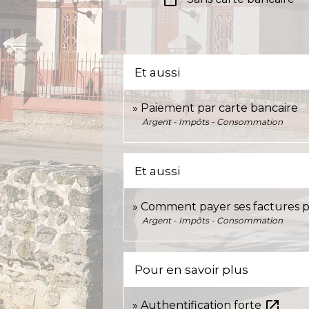
check_box_outline_blank
Et aussi
Paiement par carte bancaire
Argent - Impôts - Consommation
Et aussi
Comment payer ses factures p
Argent - Impôts - Consommation
Pour en savoir plus
open_in_new
Authentification forte