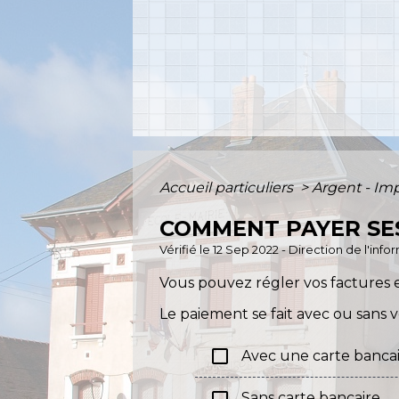
Accueil particuliers
>
Argent - I
COMMENT PAYER SES
Vérifié le 12 Sep 2022 - Direction de l'inf
Vous pouvez régler vos factures en
Le paiement se fait avec ou sans v
check_box_outline_blank
Avec une carte banca
Sans carte bancaire