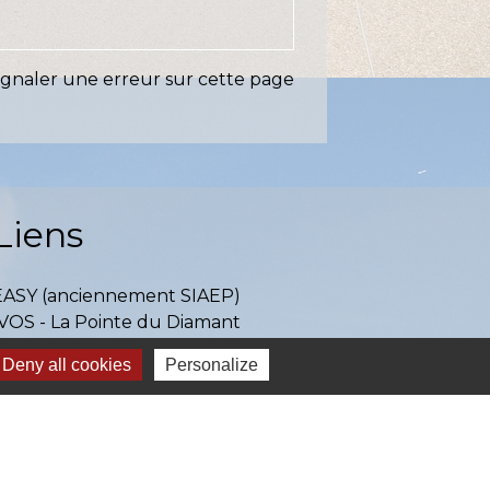
ignaler une erreur sur cette page
Liens
EASY (anciennement SIAEP)
VOS - La Pointe du Diamant
ICTOM - Rambouillet
Deny all cookies
Personalize
mbouillet Territoires
ITREVA