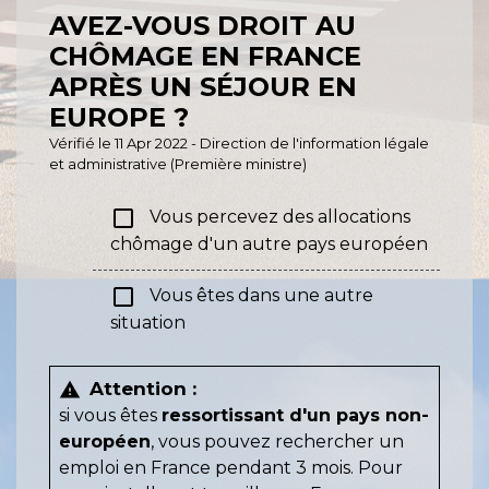
AVEZ-VOUS DROIT AU
CHÔMAGE EN FRANCE
APRÈS UN SÉJOUR EN
EUROPE ?
Vérifié le 11 Apr 2022 - Direction de l'information légale
et administrative (Première ministre)
check_box_outline_blank
Vous percevez des allocations
chômage d'un autre pays européen
check_box_outline_blank
Vous êtes dans une autre
situation
Attention :
warning
si vous êtes
ressortissant d'un pays non-
européen
, vous pouvez rechercher un
emploi en France pendant 3 mois. Pour