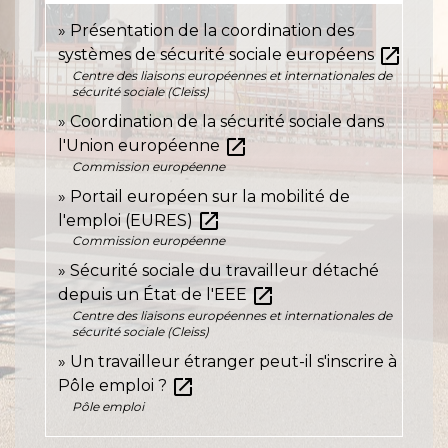
Présentation de la coordination des
open_in_new
systèmes de sécurité sociale européens
Centre des liaisons européennes et internationales de
sécurité sociale (Cleiss)
Coordination de la sécurité sociale dans
open_in_new
l'Union européenne
Commission européenne
Portail européen sur la mobilité de
open_in_new
l'emploi (EURES)
Commission européenne
Sécurité sociale du travailleur détaché
open_in_new
depuis un État de l'EEE
Centre des liaisons européennes et internationales de
sécurité sociale (Cleiss)
Un travailleur étranger peut-il s'inscrire à
open_in_new
Pôle emploi ?
Pôle emploi