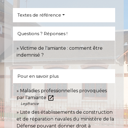
Textes de référence
Questions ? Réponses !
Victime de l'amiante : comment être
indemnisé ?
Pour en savoir plus
Maladies professionnelles provoquées
open_in_new
par l'amiante
Legifrance
Liste des établissements de construction
et de réparation navales du ministère de la
Défense pouvant donner droit à