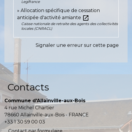
Legifrance
Allocation spécifique de cessation
open_in_new
anticipée d'activité amiante
Caisse nationale de retraite des agents des collectivités
locales (CNRACL)
Signaler une erreur sur cette page
Contacts
Commune d'Allainville-aux-Bois
4 rue Michel Chartier
78660 Allainville-aux-Bois - FRANCE
+33 1 30 59 00 03
Contact par formulaire