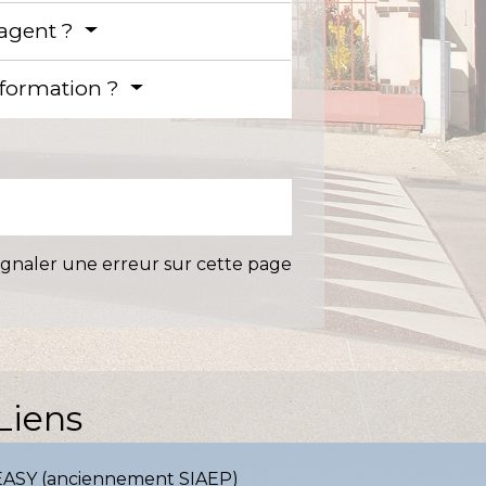
'agent ?
information ?
ignaler une erreur sur cette page
Liens
EASY (anciennement SIAEP)