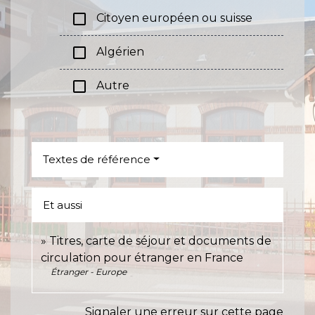
check_box_outline_blank
Citoyen européen ou suisse
check_box_outline_blank
Algérien
check_box_outline_blank
Autre
Textes de référence
Et aussi
Titres, carte de séjour et documents de
circulation pour étranger en France
Étranger - Europe
Signaler une erreur sur cette page