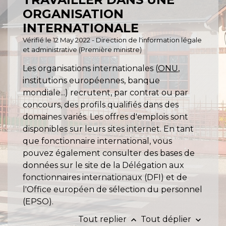
ORGANISATION
INTERNATIONALE
Vérifié le 12 May 2022 - Direction de l'information légale
et administrative (Première ministre)
Les organisations internationales (
ONU
,
institutions européennes, banque
mondiale...) recrutent, par contrat ou par
concours, des profils qualifiés dans des
domaines variés. Les offres d'emplois sont
disponibles sur leurs sites internet. En tant
que fonctionnaire international, vous
pouvez également consulter des bases de
données sur le site de la Délégation aux
fonctionnaires internationaux (DFI) et de
l'Office européen de sélection du personnel
(EPSO).
Tout replier
Tout déplier
keyboard_arrow_up
keyboard_arrow_down