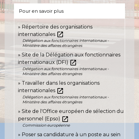
Pour en savoir plus
Répertoire des organisations
open_in_new
internationales
Délégation aux fonctionnaires internationaux -
Ministère des affaires étrangères
Site de la Délégation aux fonctionnaires
open_in_new
internationaux (DFI)
Délégation aux fonctionnaires internationaux -
Ministère des affaires étrangères
Travailler dans les organisations
open_in_new
internationales
Délégation aux fonctionnaires internationaux -
Ministère des affaires étrangères
Site de l'Office européen de sélection du
open_in_new
personnel (Epso)
Commission européenne
Poser sa candidature à un poste au sein