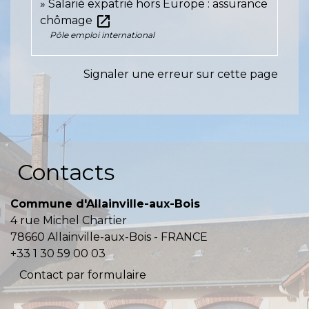
Salarié expatrié hors Europe : assurance
open_in_new
chômage
Pôle emploi international
Signaler une erreur sur cette page
Contacts
Commune d'Allainville-aux-Bois
4 rue Michel Chartier
78660 Allainville-aux-Bois - FRANCE
+33 1 30 59 00 03
Contact par formulaire