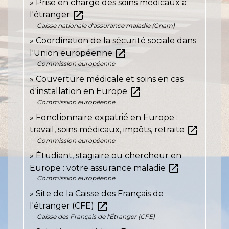
Prise en charge des soins médicaux à
open_in_new
l'étranger
Caisse nationale d'assurance maladie (Cnam)
Coordination de la sécurité sociale dans
open_in_new
l'Union européenne
Commission européenne
Couverture médicale et soins en cas
open_in_new
d'installation en Europe
Commission européenne
Fonctionnaire expatrié en Europe :
open_in_new
travail, soins médicaux, impôts, retraite
Commission européenne
Étudiant, stagiaire ou chercheur en
open_in_new
Europe : votre assurance maladie
Commission européenne
Site de la Caisse des Français de
open_in_new
l'étranger (CFE)
Caisse des Français de l'Étranger (CFE)