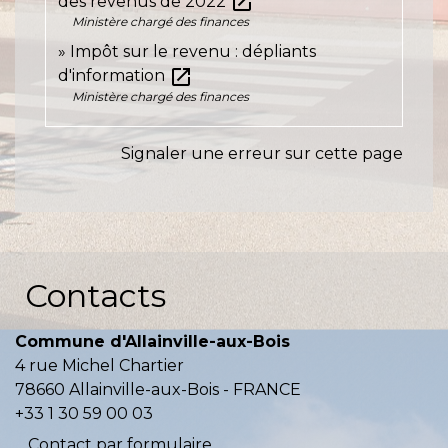
open_in_new
des revenus de 2022
Ministère chargé des finances
Impôt sur le revenu : dépliants
open_in_new
d'information
Ministère chargé des finances
Signaler une erreur sur cette page
Contacts
Commune d'Allainville-aux-Bois
4 rue Michel Chartier
78660 Allainville-aux-Bois - FRANCE
+33 1 30 59 00 03
Contact par formulaire