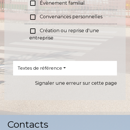
check_box_outline_blank
Évènement familial
check_box_outline_blank
Convenances personnelles
check_box_outline_blank
Création ou reprise d'une
entreprise
Textes de référence
Signaler une erreur sur cette page
Contacts