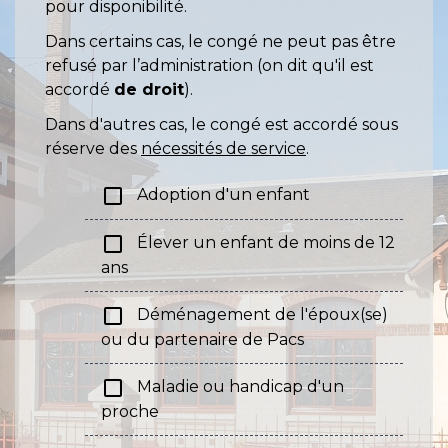
pour disponibilité.
Dans certains cas, le congé ne peut pas être
refusé par l’administration (on dit qu'il est
accordé
de droit
).
Dans d'autres cas, le congé est accordé sous
réserve des
nécessités de service
.
check_box_outline_blank
Adoption d'un enfant
check_box_outline_blank
Élever un enfant de moins de 12
ans
check_box_outline_blank
Déménagement de l'époux(se)
ou du partenaire de Pacs
check_box_outline_blank
Maladie ou handicap d'un
proche