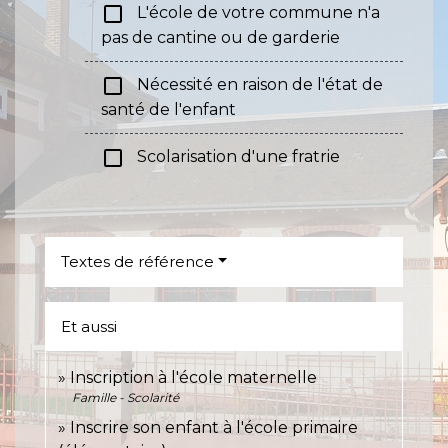
check_box_outline_blank
L'école de votre commune n'a
pas de cantine ou de garderie
check_box_outline_blank
Nécessité en raison de l'état de
santé de l'enfant
check_box_outline_blank
Scolarisation d'une fratrie
Textes de référence
Et aussi
Inscription à l'école maternelle
Famille - Scolarité
Inscrire son enfant à l'école primaire