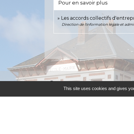
Pour en savoir plus
Les accords collectifs d'entrep
Direction de l'information légale et admi
Contacts
This site uses cookies and gives you
Commune d'Allainville-aux-Bois
4 rue Michel Chartier
78660 Allainville-aux-Bois - FRANCE
+33 1 30 59 00 03
Contact par formulaire