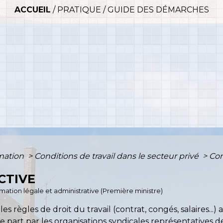
ACCUEIL
/
PRATIQUE
/
GUIDE DES DÉMARCHES
rmation
>
Conditions de travail dans le secteur privé
>
Con
CTIVE
ormation légale et administrative (Première ministre)
s règles de droit du travail (contrat, congés, salaires...) 
 part par les organisations syndicales représentatives des