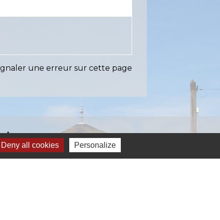
ignaler une erreur sur cette page
Liens
Deny all cookies
Personalize
EASY (anciennement SIAEP)
VOS - La Pointe du Diamant
ICTOM - Rambouillet
mbouillet Territoires
ITREVA