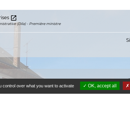
open_in_new
rises
nistrative (Dila) - Première ministre
S
 control over what you want to activate
OK, accept all
S
SI
S
Ra
S