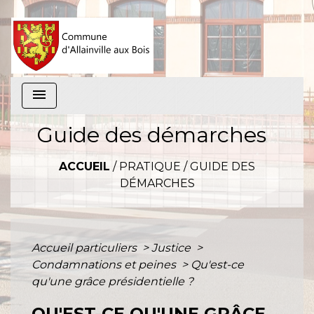
menu
Guide des démarches
ACCUEIL
/
PRATIQUE
/
GUIDE DES
DÉMARCHES
Accueil particuliers
>
Justice
>
Condamnations et peines
>
Qu'est-ce
qu'une grâce présidentielle ?
QU'EST-CE QU'UNE GRÂCE