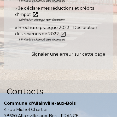
Ministère chargé des finances
Je déclare mes réductions et crédits
open_in_new
d'impôt
Ministère chargé des finances
Brochure pratique 2023 - Déclaration
open_in_new
des revenus de 2022
Ministère chargé des finances
Signaler une erreur sur cette page
Contacts
Commune d'Allainville-aux-Bois
4 rue Michel Chartier
78660 Allainville-aux-Bois - FRANCE