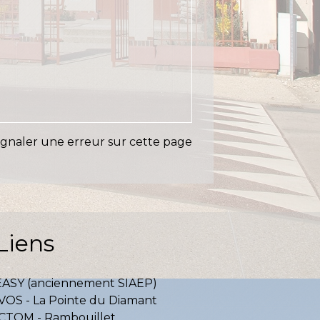
ignaler une erreur sur cette page
Liens
EASY (anciennement SIAEP)
VOS - La Pointe du Diamant
ICTOM - Rambouillet