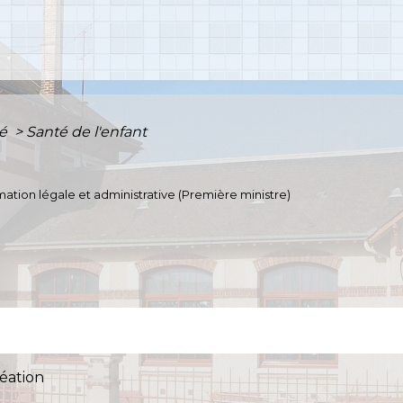
té
>
Santé de l'enfant
ormation légale et administrative (Première ministre)
réation