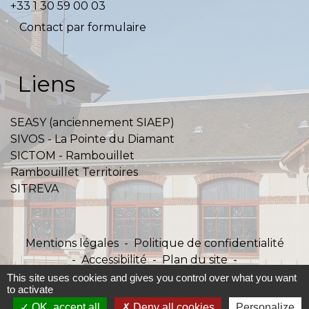
+33 1 30 59 00 03
Contact par formulaire
Liens
SEASY (anciennement SIAEP)
SIVOS - La Pointe du Diamant
SICTOM - Rambouillet
Rambouillet Territoires
SITREVA
Mentions légales
-
Politique de confidentialité
-
Accessibilité
-
Plan du site
-
Gestion des cookies
This site uses cookies and gives you control over what you want
to activate
OK, accept all
Deny all cookies
Personalize