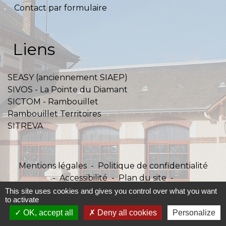
Contact par formulaire
Liens
SEASY (anciennement SIAEP)
SIVOS - La Pointe du Diamant
SICTOM - Rambouillet
Rambouillet Territoires
SITREVA
Mentions légales
-
Politique de confidentialité
-
Accessibilité
-
Plan du site
-
Gestion des cookies
This site uses cookies and gives you control over what you want
to activate
OK, accept all
Deny all cookies
Personalize
Site créé en partenariat avec Réseau des Communes