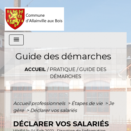
menu
Guide des démarches
ACCUEIL
/
PRATIQUE
/
GUIDE DES
DÉMARCHES
Accueil professionnels
>
Étapes de vie
>
Je
gère
>
Déclarer vos salariés
DÉCLARER VOS SALARIÉS
Vérifié le 04 Feb 2022 - Direction de l'information