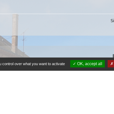
S
 control over what you want to activate
OK, accept all
S
SI
S
Ra
S