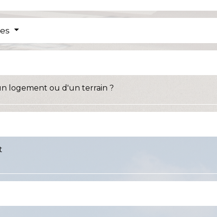
res
un logement ou d'un terrain ?
t