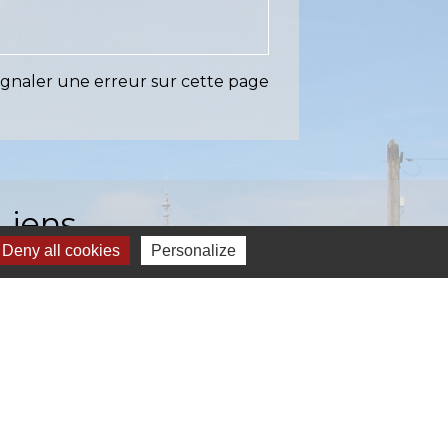
ignaler une erreur sur cette page
Liens
Deny all cookies
Personalize
EASY (anciennement SIAEP)
VOS - La Pointe du Diamant
ICTOM - Rambouillet
mbouillet Territoires
ITREVA