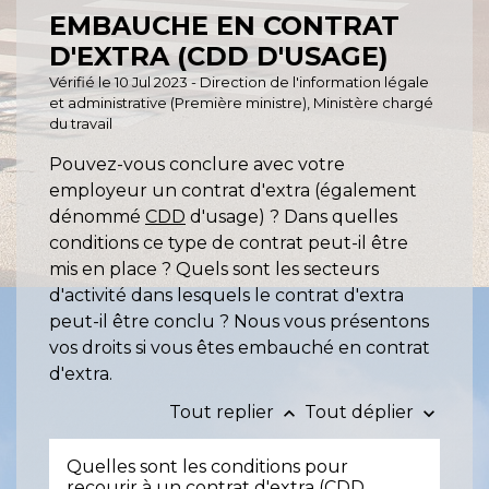
EMBAUCHE EN CONTRAT
D'EXTRA (CDD D'USAGE)
Vérifié le 10 Jul 2023 - Direction de l'information légale
et administrative (Première ministre), Ministère chargé
du travail
Pouvez-vous conclure avec votre
employeur un contrat d'extra (également
dénommé
CDD
d'usage) ? Dans quelles
conditions ce type de contrat peut-il être
mis en place ? Quels sont les secteurs
d'activité dans lesquels le contrat d'extra
peut-il être conclu ? Nous vous présentons
vos droits si vous êtes embauché en contrat
d'extra.
Tout replier
Tout déplier
keyboard_arrow_up
keyboard_arrow_down
Quelles sont les conditions pour
recourir à un contrat d'extra (CDD