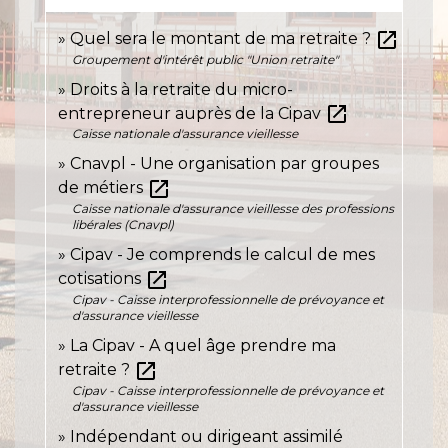
open_in_new
Quel sera le montant de ma retraite ?
Groupement d'intérêt public "Union retraite"
Droits à la retraite du micro-
open_in_new
entrepreneur auprès de la Cipav
Caisse nationale d'assurance vieillesse
Cnavpl - Une organisation par groupes
open_in_new
de métiers
Caisse nationale d'assurance vieillesse des professions
libérales (Cnavpl)
Cipav - Je comprends le calcul de mes
open_in_new
cotisations
Cipav - Caisse interprofessionnelle de prévoyance et
d'assurance vieillesse
La Cipav - A quel âge prendre ma
open_in_new
retraite ?
Cipav - Caisse interprofessionnelle de prévoyance et
d'assurance vieillesse
Indépendant ou dirigeant assimilé