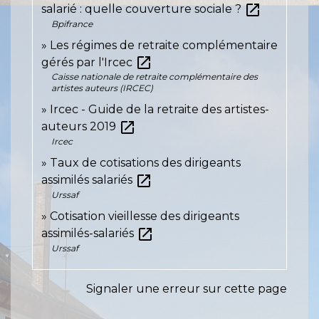
open_in_new
salarié : quelle couverture sociale ?
Bpifrance
Les régimes de retraite complémentaire
open_in_new
gérés par l'Ircec
Caisse nationale de retraite complémentaire des
artistes auteurs (IRCEC)
Ircec - Guide de la retraite des artistes-
open_in_new
auteurs 2019
Ircec
Taux de cotisations des dirigeants
open_in_new
assimilés salariés
Urssaf
Cotisation vieillesse des dirigeants
open_in_new
assimilés-salariés
Urssaf
Signaler une erreur sur cette page