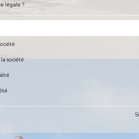
 légale ?
société
la société
iété
iété
S