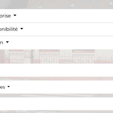
eprise
nibilité
on
res